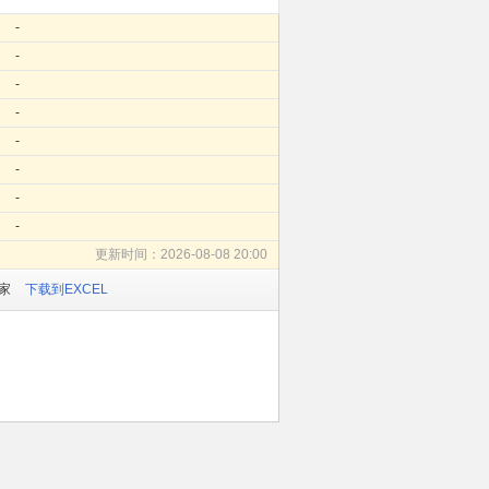
-
-
-
-
-
-
-
-
更新时间：
2026-08-08 20:00
]家
下载到EXCEL