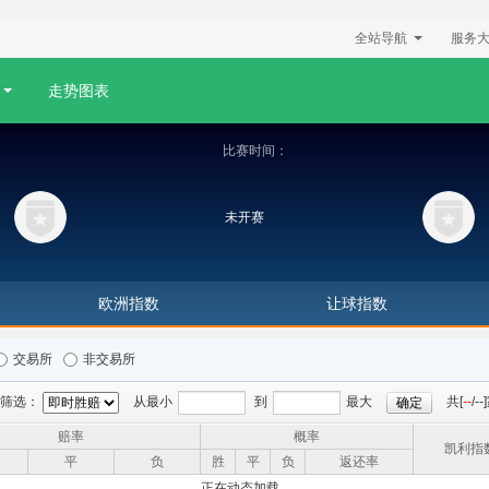
全站导航
服务
走势图表
比赛时间：
未开赛
欧洲指数
让球指数
交易所
非交易所
率筛选：
从最小
到
最大
共[
--
/
--
赔率
概率
凯利指
平
负
胜
平
负
返还率
正在动态加载...