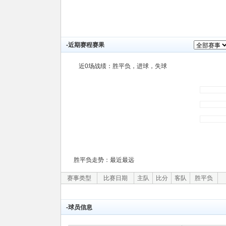
-近期赛程赛果
近
0
场战绩：
胜
平
负，进
球，失
球
胜平负走势：最近
最远
赛事类型
比赛日期
主队
比分
客队
胜平负
-球员信息