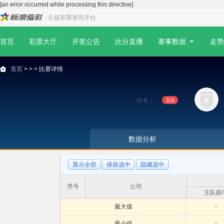
[an error occurred while processing this directive]
公益彩票资讯平台
首页
彩票大厅
开奖公告
比分直播
赛事数据
走势
首页
>
>
> 比赛详情
排名：
数据分析
显示全部
保留选中
隐藏选中
序号
公司
主队赔
最大值
-
最小值
-