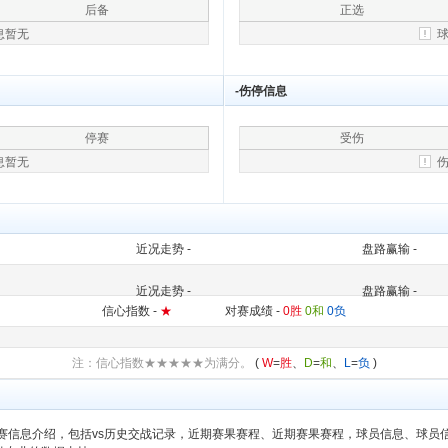
后备
正选
息暂无
-伤停信息
停赛
受伤
息暂无
近况走势 -
盘路赢输 -
近况走势 -
盘路赢输 -
信心指数
-
★
对赛成绩 -
0胜
0和
0负
注：信心指数★★★★★为满分。
(
W
=
胜
、
D
=
和
、
L
=
负
)
s比赛信息介绍，包括vs历史交战记录，近期赛果赛程、近期赛果赛程，球员信息、球