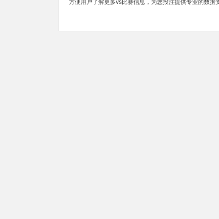
方便用户了解更多vs比赛信息，为您投注提供专业的数据