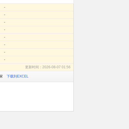
-
-
-
-
-
-
-
-
更新时间：
2026-08-07 01:56
]家
下载到EXCEL