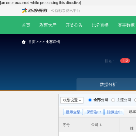
[an error occurred while processing this directive]
公益彩票资讯平台
首页
彩票大厅
开奖公告
比分直播
赛事数据
首页
>
>
> 比赛详情
排名：
数据分析
全部公司
主流公司
模型设置
赔
显示全部
保留选中
隐藏选中
序号
公司
胜