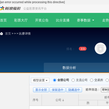
[an error occurred while processing this directive]
公益彩票资讯平台
首页
彩票大厅
开奖公告
比分直播
赛事数据
走势
首页
>
>
> 比赛详情
排名：
数据分析
全部公司
主流公司
交易所
模型设置
赔率筛选：
显示全部
保留选中
隐藏选中
赔
序号
公司
胜
平