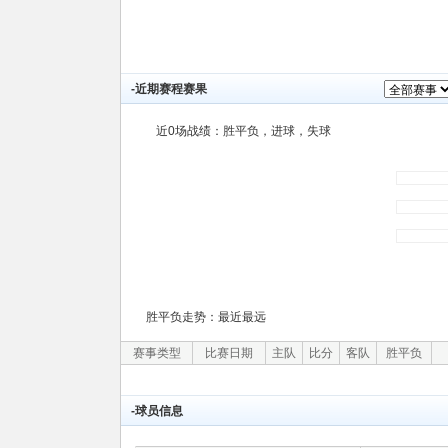
-近期赛程赛果
近
0
场战绩：
胜
平
负，进
球，失
球
胜平负走势：最近
最远
赛事类型
比赛日期
主队
比分
客队
胜平负
-球员信息