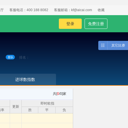
大厅
客服电话：400 188 8082
客服邮箱：kf@aicai.com
收藏
登录
免费注册
其它比赛
排名：
进球数指数
共[
0
/
0
]家
即时欧指
更新
赔率
胜
平
负