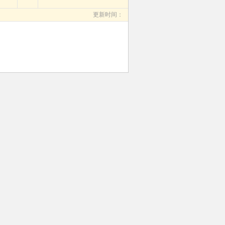
更新时间：