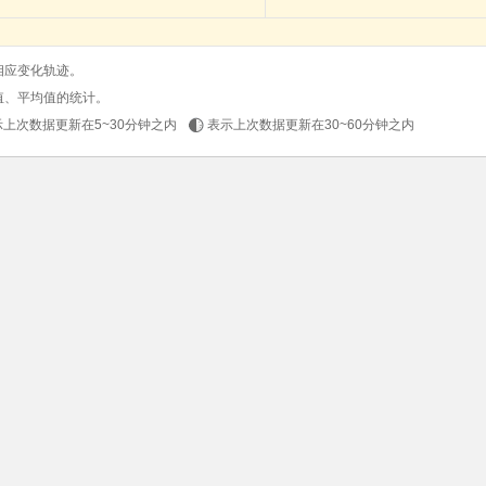
相应变化轨迹。
值、平均值的统计。
示上次数据更新在5~30分钟之内
表示上次数据更新在30~60分钟之内