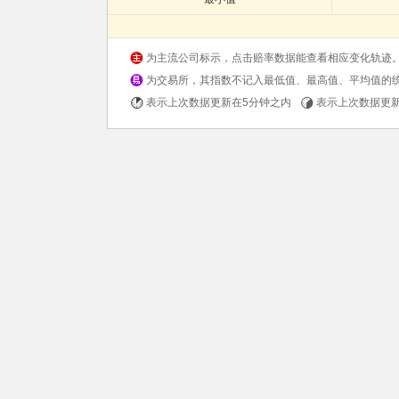
为主流公司标示，点击赔率数据能查看相应变化轨迹
为交易所，其指数不记入最低值、最高值、平均值的
表示上次数据更新在5分钟之内
表示上次数据更新